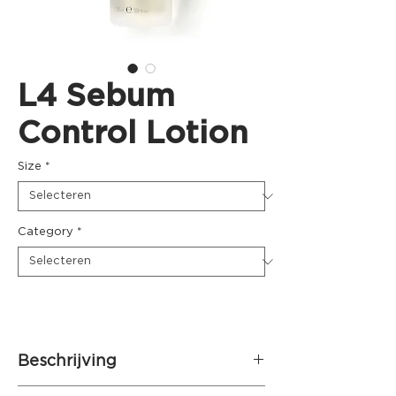
L4 Sebum
Control Lotion
Size
*
Category
*
Beschrijving
Seborroïsch eczeem crème rijk aan