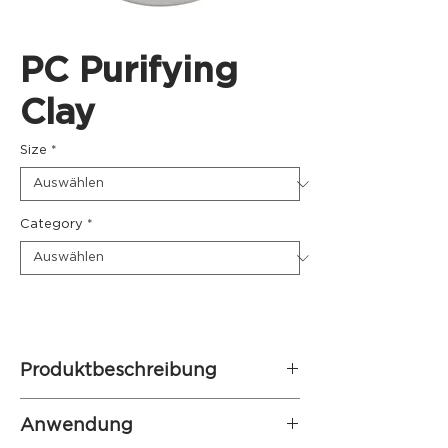
PC Purifying
Clay
Size
*
Category
*
Produktbeschreibung
Tonerde mit reinigenden,
Anwendung
absorbierenden und normalisierenden